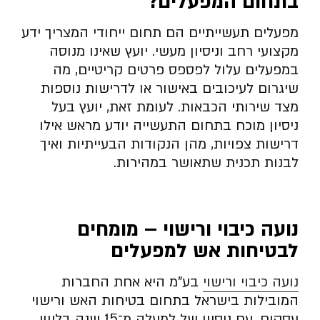
בתחום המפעלים
?
מפעלים תעשייתיים הם תחום ייחודי המצריך ידע
מקצועי רחב וניסיון מעשי. יועץ שאינו מנוסה
במפעלים עלול לפספס פרטים קריטיים, מה
שיגרום לעיכובים באישור או לדרישות נוספות
מצד שירותי הכבאות. לעומת זאת, יועץ בעל
ניסיון מוכח בתחום התעשייה יודע מראש אילו
דרישות צפויות, מהן הנקודות הבעייתיות ואיך
לבנות תכנית שתאושר במהירות.
נועה כיבוי ורישוי – מומחים
לבטיחות אש למפעלים
נועה כיבוי ורישוי
בע”מ היא אחת החברות
המובילות בישראל בתחום בטיחות האש ורישוי
עסקים, עם ניסיון של למעלה מ־15 שנה בליווי