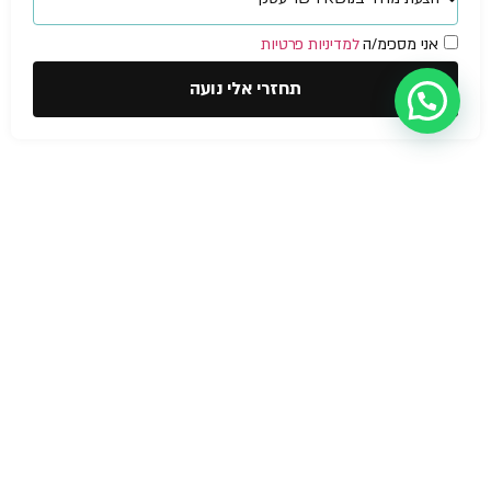
אני מסכימ/ה
למדיניות פרטיות
תחזרי אלי נועה
הצהרת נגישות
© NOA Fire
Safety &
בטיחות אש
תוכנית בטיחות אש
Business
Licenses 2026
יועץ בטיחות אש
אישור כיבוי אש לעסק
הדרכת כיבוי אש