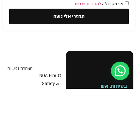
אני מסכימ/ה
למדיניות פרטיות
תחזרי אלי נועה
הצהרת נגישות
© NOA Fire
Safety &
בטיחות אש
תוכנית בטיחות אש
Business
Licenses 2026
יועץ בטיחות אש
אישור כיבוי אש לעסק
הדרכת כיבוי אש
תיק בקליק כבאות