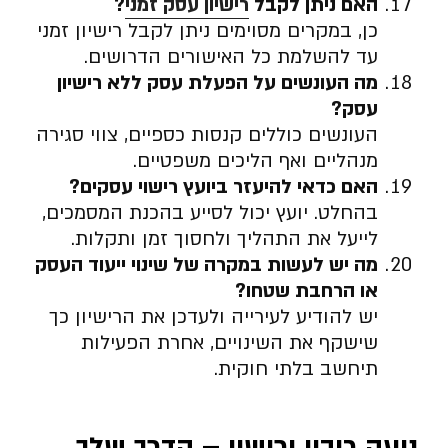
האם ניתן לקבל
רישיון עסק זמני
?
כן, במקרים מסוימים ניתן לקבל רישיון זמני
עד להשלמת כל האישורים הדרושים.
מה העונשים על הפעלת עסק ללא רישיון
עסק
?
העונשים כוללים קנסות כספיים, צווי סגירה
מנהליים ואף הליכים משפטיים.
האם כדאי להיעזר ביועץ רישוי עסקים
?
בהחלט. יועץ יכול לסייע בהכנת המסמכים,
לייעל את התהליך ולחסוך זמן ותקלות.
מה יש לעשות במקרה של שינוי ייעוד העסק
או הרחבת שטחו
?
יש להודיע לעירייה ולעדכן את הרישיון כך
שישקף את השינויים, אחרת הפעילות
תיחשב בלתי חוקית.
נועה כיבוי ורישוי – הדרך שלך