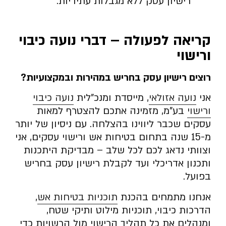
רישיון עסק ללא מגבלות עתידיות.
קריאה לפעולה – דברי נועה כיבוי
ורישוי
רוצים רישיון עסק בחריש במהירות ובמקצועיות
?
אני
נועה אזולאי
, מייסדת ומנכ”לית
נועה כיבוי
ורישוי
בע”מ, מזמינה אתכם להצטרף למאות
עסקים שכבר ליווינו בהצלחה. עם ניסיון של יותר
מ-15 שנה בתחום בטיחות אש ורישוי עסקים, אני
וצוותי נדאג לכם לכל שלב – מבדיקת היתכנות
ותכנון אדריכלי ועד לקבלת רישיון עסק בחריש
בפועל.
אנחנו מתמחים בהכנת
תוכניות בטיחות אש
,
הדרכות כיבוי, תוכניות מילוט ותיקי שטח,
ומנהלים את כל תהליך הרישוי מול הרשויות כדי