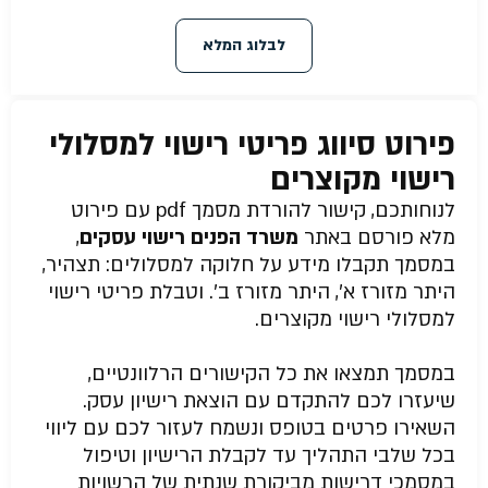
לבלוג המלא
פירוט סיווג פריטי רישוי למסלולי
רישוי מקוצרים
לנוחותכם, קישור להורדת מסמך pdf עם פירוט
מלא פורסם באתר
משרד הפנים רישוי עסקים
,
במסמך תקבלו מידע על חלוקה למסלולים: תצהיר,
היתר מזורז א’, היתר מזורז ב’. וטבלת פריטי רישוי
למסלולי רישוי מקוצרים.
במסמך תמצאו את כל הקישורים הרלוונטיים,
שיעזרו לכם להתקדם עם הוצאת רישיון עסק.
השאירו פרטים בטופס ונשמח לעזור לכם עם ליווי
בכל שלבי התהליך עד לקבלת הרישיון וטיפול
במסמכי דרישות מביקורת שנתית של הרשויות