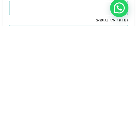
עזרה מישהו?
תחזרי אלי בנושא:
אני מסכימ/ה
למדיניות פרטיות
תחזרי אלי נועה
הצהרת נגישות
© NOA Fire
Safety &
בטיחות אש
תוכנית בטיחות אש
Business