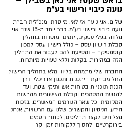
בראש שקט? אני כאן בשבילך –
נועה כיבוי ורישוי בע”מ
שלום, אני
נועה אזולאי
, מייסדת ומנכ”לית חברת
נועה כיבוי ורישוי בע”מ. כבר יותר מ-15 שנה אני
מלווה בעלי עסקים, יזמים ומוסדות בתהליך
קבלת רישיון עסק – כולל רישיון עסק למכון
קוסמטיקה – ומסייעת להם לעבור את התהליך
הזה במהירות, בקלות וללא טעויות מיותרות.
החברה שלי מתמחה בליווי מלא בתהליך הרישוי:
החל מבדיקת היתכנות ותכנון אדריכלי, דרך
הכנת
תוכניות בטיחות אש
ותיקי שטח, ועד
להגשת המסמכים וקבלת האישורים מהרשות
המקומית וכל שאר הגורמים המאשרים. בזכות
הידע, הניסיון והקשרים שלנו עם הרשויות, אנחנו
מצליחים לקצר תהליכים, לפתור חסמים
בירוקרטיים ולחסוך ללקוחות זמן יקר