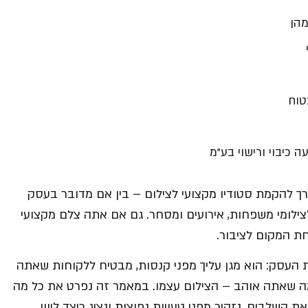
מהן
טוח
 כיבוי ורישוי בע”מ
רך להקמת סטודיו מקצועי לצילום – בין אם מדובר בעסק
לצילומי משפחות, אירועים ומסחר. גם אם אתה צלם מקצועי
חת המקום לציבור.
 העסק: הוא מגן עליך מפני קנסות, מבטיח ללקוחות שאתה
ה שאתה אוהב – הצילום עצמו. במאמר זה נפרט את כל מה
ת השלבים, נזהיר מפני טעויות נפוצות ונציג כיצד ליווי