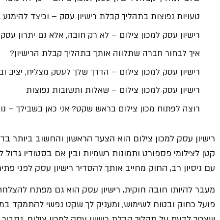
טעויות נפוצות בתהליך קבלת רישיון עסק – וכיצד להימנע 
רישיון עסק למכון צילום – לא רק חובה, אלא גם יתרון עסקי
איך לבחור חברה שתלווה אותך בתהליך קבלת הרישיון?
רישיון עסק למכון צילום – הדרך שלך לעסק מצליח, יציב וב
רישיון עסק למכון צילום – שאלות ותשובות נפוצות
רוצה לפתוח מכון צילום בראש שקט? אני כאן בשבילך – נועה
רישיון עסק למכון צילום הוא הצעד הראשון והחשוב ביותר בד
קטן לצילומי פספורט ותמונות רשמיות ובין אם בסטודיו גדול 
עם ניסיון רב, החוק מחייב אותך להסדיר רישיון עסק לפני פתי
מעבר להיותו חובה חוקית, רישיון עסק הוא גם מפתח להצלחת
פועל כחוק ובטוח לשימוש, ומעניק לך שקט נפשי להתמקד במ
שצריך לדעת על תהליך
קבלת רישיון עסק
למכון צילום, נסביר א