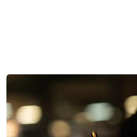
ום – מדריך
חוקי