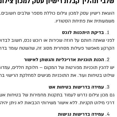
שלבי תהליך קבלת רישיון עסק למכון צילום
הוצאת רישיון עסק למכון צילום כוללת מספר שלבים חשובים.
משמעותית את פתיחת הסטודיו.
בדיקת היתכנות לנכס
לפני שאתה חותם על חוזה שכירות או רוכש נכס, חשוב לבדוק
הקרקע מאפשר פעילות מסחרית מסוג זה, שהשטח עומד בדרישו
הכנת תוכניות אדריכליות והגשתן לאישור
יש להכין תוכניות מפורטות של המקום – חלוקת חללים, עמדות 
שילוט בטיחות ועוד. את התוכניות מגישים למחלקת הרישוי ברש
עמידה בדרישות בטיחות אש
גם מכון צילום נדרש לעמוד בתקנות מחמירות של בטיחות אש. י
דרכי מילוט תקניות. ללא אישור משירותי הכבאות לא ניתן יהיה 
עמידה בדרישות נגישות