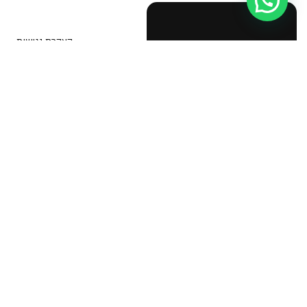
עזרה מישהו?
הצהרת נגישות
© NOA Fire
Safety &
בטיחות אש
תוכנית בטיחות אש
Business
Licenses 2026
יועץ בטיחות אש
אישור כיבוי אש לעסק
הדרכת כיבוי אש
תיק בקליק כבאות
מפת מילוט לעסק
טפסים אחידים לכיבוי אש
רישיון עסק
חוק רישוי עסקים
צו רישוי עסקים