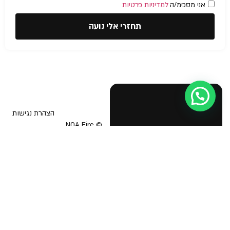
אני מסכימ/ה
למדיניות פרטיות
תחזרי אלי נועה
עזרה מישהו?
הצהרת נגישות
© NOA Fire
Safety &
בטיחות אש
תוכנית בטיחות אש
Business
Licenses 2026
יועץ בטיחות אש
אישור כיבוי אש לעסק
הדרכת כיבוי אש
תיק בקליק כבאות