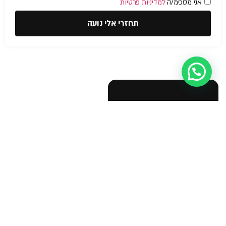
אני מסכימ/ה
למדיניות פרטיות
תחזרי אלי נועה
עזרה מישהו?
הצהרת נגישות
© NOA Fire
Safety &
בטיחות אש
תוכנית בטיחות אש
Business
Licenses 2026
יועץ בטיחות אש
אישור כיבוי אש לעסק
הדרכת כיבוי אש
תיק בקליק כבאות