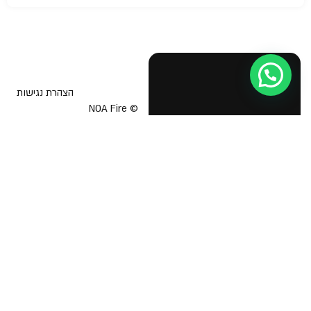
הצהרת נגישות
© NOA Fire
Safety &
בטיחות אש
תוכנית בטיחות אש
Business
Licenses 2026
יועץ בטיחות אש
אישור כיבוי אש לעסק
הדרכת כיבוי אש
תיק בקליק כבאות
מפת מילוט לעסק
טפסים אחידים לכיבוי אש
רישיון עסק