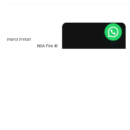
הצהרת נגישות
© NOA Fire
Safety &
בטיחות אש
תוכנית בטיחות אש
Business
Licenses 2026
יועץ בטיחות אש
אישור כיבוי אש לעסק
הדרכת כיבוי אש
תיק בקליק כבאות
מפת מילוט לעסק
טפסים אחידים לכיבוי אש
רישיון עסק