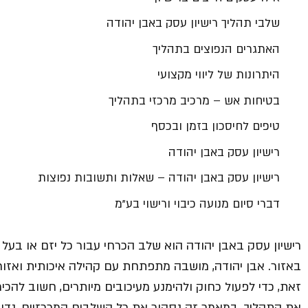
שלבי תהליך רישיון עסק באבן יהודה
האתגרים הנפוצים בתהליך
היתרונות של ליווי מקצועי
בטיחות אש – מרכיב מרכזי בתהליך
טיפים לחיסכון בזמן ובכסף
רישיון עסק באבן יהודה
רישיון עסק באבן יהודה – שאלות ותשובות נפוצות
דברי סיום מנועה כיבוי ורישוי בע”מ
רישיון עסק באבן יהודה הוא שלב הכרחי עבור כל יזם או בעל
באזור. אבן יהודה, מושבה מתפתחת עם קהילה איכותית ואזור
זאת, כדי לפעול כחוק ולהימנע מעיכובים מיותרים, חשוב להכיר
את התהליך. במאמר זה נסקור את כל השלבים המרכזיים, נדון 