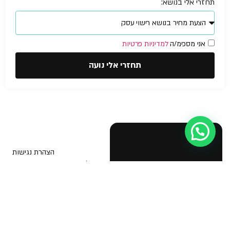
תחזרי אלי בנושא:
אני מסכימ/ה
למדיניות פרטיות
תחזרי אלי נועה
עזרה מישהו?
הצהרת נגישות
© NOA Fire
Safety &
בטיחות אש
תוכנית בטיחות אש
Business
Licenses 2026
יועץ בטיחות אש
אישור כיבוי אש לעסק