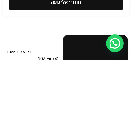
תחזרי אלי נועה
עזרה מישהו?
הצהרת נגישות
© NOA Fire
Safety &
בטיחות אש
תוכנית בטיחות אש
Business
Licenses 2026
יועץ בטיחות אש
אישור כיבוי אש לעסק
הדרכת כיבוי אש
תיק בקליק כבאות
מפת מילוט לעסק