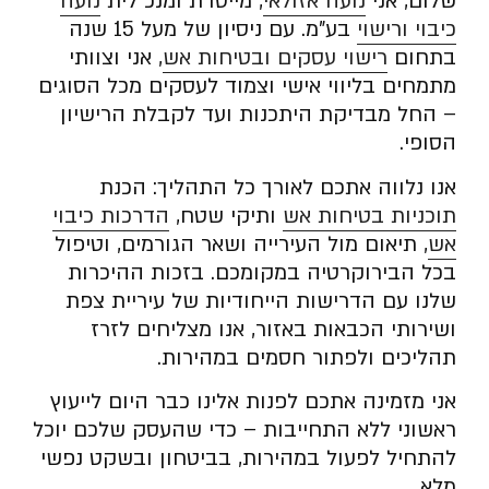
שלום, אני
נועה אזולאי
, מייסדת ומנכ”לית
נועה
כיבוי ורישוי
בע”מ. עם ניסיון של מעל 15 שנה
בתחום
רישוי עסקים ובטיחות אש
, אני וצוותי
מתמחים בליווי אישי וצמוד לעסקים מכל הסוגים
– החל מבדיקת היתכנות ועד לקבלת הרישיון
הסופי.
אנו נלווה אתכם לאורך כל התהליך: הכנת
תוכניות בטיחות אש
ותיקי שטח,
הדרכות כיבוי
אש
, תיאום מול העירייה ושאר הגורמים, וטיפול
בכל הבירוקרטיה במקומכם. בזכות ההיכרות
שלנו עם הדרישות הייחודיות של עיריית צפת
ושירותי הכבאות באזור, אנו מצליחים לזרז
תהליכים ולפתור חסמים במהירות.
אני מזמינה אתכם לפנות אלינו כבר היום לייעוץ
ראשוני ללא התחייבות – כדי שהעסק שלכם יוכל
להתחיל לפעול במהירות, בביטחון ובשקט נפשי
מלא.