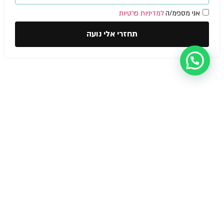
אני מסכימ/ה
למדיניות פרטיות
תחזרי אלי נועה
עזרה מישהו?
הצהרת נגישות
© NOA Fire
Safety &
בטיחות אש
תוכנית בטיחות אש
Business
Licenses 2026
יועץ בטיחות אש
אישור כיבוי אש לעסק
הדרכת כיבוי אש