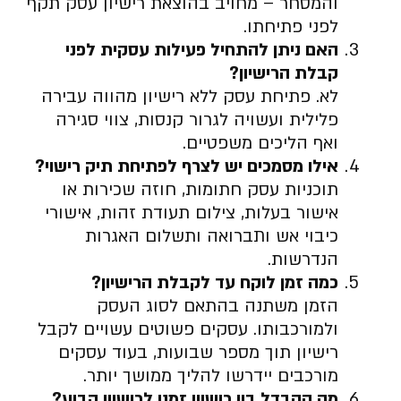
והמסחר – מחויב בהוצאת רישיון עסק תקף
לפני פתיחתו.
האם ניתן להתחיל פעילות עסקית לפני
קבלת הרישיון
?
לא. פתיחת עסק ללא רישיון מהווה עבירה
פלילית ועשויה לגרור קנסות, צווי סגירה
ואף הליכים משפטיים.
אילו מסמכים יש לצרף לפתיחת תיק רישוי
?
תוכניות עסק חתומות, חוזה שכירות או
אישור בעלות, צילום תעודת זהות, אישורי
כיבוי אש ותברואה ותשלום האגרות
הנדרשות.
כמה זמן לוקח עד לקבלת הרישיון
?
הזמן משתנה בהתאם לסוג העסק
ולמורכבותו. עסקים פשוטים עשויים לקבל
רישיון תוך מספר שבועות, בעוד עסקים
מורכבים יידרשו להליך ממושך יותר.
מה ההבדל בין רישיון זמני לרישיון קבוע
?