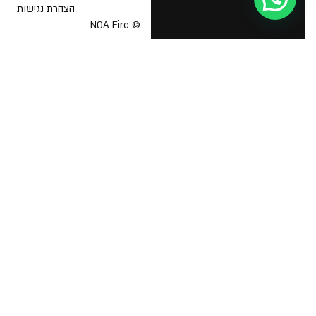
הצהרת נגישות
© NOA Fire
Safety &
בטיחות אש
תוכנית בטיחות אש
Business
Licenses 2026
יועץ בטיחות אש
אישור כיבוי אש לעסק
הדרכת כיבוי אש
תיק בקליק כבאות
מפת מילוט לעסק
טפסים אחידים לכיבוי אש
רישיון עסק
חוק רישוי עסקים
צו רישוי עסקים
תקנות רישוי עסקים
מי צריך רישיון עסק