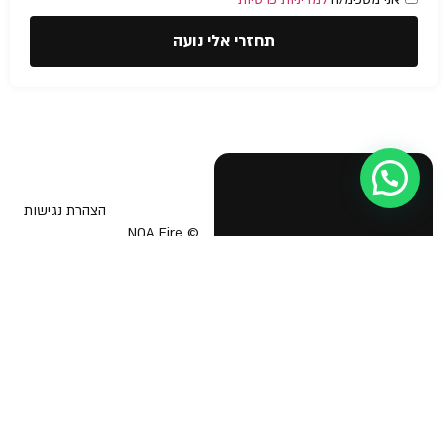
תחזרי אלי נועה
עזרה מישהו?
הצהרת נגישות
© NOA Fire
Safety &
בטיחות אש
תוכנית בטיחות אש
Business
Licenses 2026
יועץ בטיחות אש
אישור כיבוי אש לעסק
הדרכת כיבוי אש
תיק בקליק כבאות