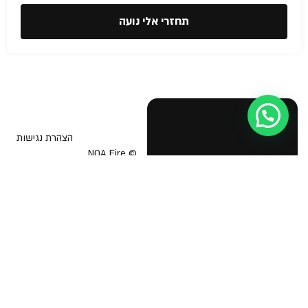
תחזרי אלי נועה
הצהרת נגישות
© NOA Fire
Safety &
בטיחות אש
תוכנית בטיחות אש
Business
Licenses 2026
יועץ בטיחות אש
אישור כיבוי אש לעסק
הדרכת כיבוי אש
תיק בקליק כבאות