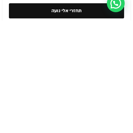
עזרה מישהו?
תחזרי אלי נועה
הצהרת נגישות
© NOA Fire
Safety &
בטיחות אש
תוכנית בטיחות אש
Business
Licenses 2026
יועץ בטיחות אש
אישור כיבוי אש לעסק
הדרכת כיבוי אש
תיק בקליק כבאות