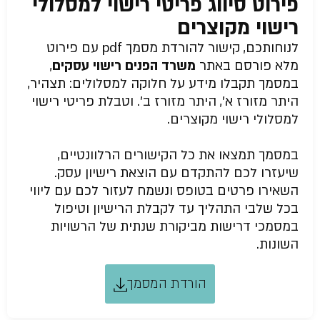
פירוט סיווג פריטי רישוי למסלולי
רישוי מקוצרים
לנוחותכם, קישור להורדת מסמך pdf עם פירוט
מלא פורסם באתר
משרד הפנים רישוי עסקים
,
במסמך תקבלו מידע על חלוקה למסלולים: תצהיר,
היתר מזורז א’, היתר מזורז ב’. וטבלת פריטי רישוי
למסלולי רישוי מקוצרים.
במסמך תמצאו את כל הקישורים הרלוונטיים,
שיעזרו לכם להתקדם עם הוצאת רישיון עסק.
השאירו פרטים בטופס ונשמח לעזור לכם עם ליווי
בכל שלבי התהליך עד לקבלת הרישיון וטיפול
במסמכי דרישות מביקורת שנתית של הרשויות
השונות.
הורדת המסמך