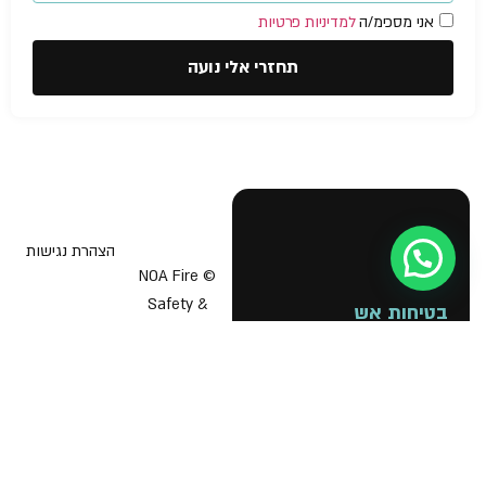
אני מסכימ/ה
למדיניות פרטיות
תחזרי אלי נועה
הצהרת נגישות
עזרה מישהו?
© NOA Fire
Safety &
בטיחות אש
תוכנית בטיחות אש
Business
Licenses 2026
יועץ בטיחות אש
אישור כיבוי אש לעסק
הדרכת כיבוי אש
תיק בקליק כבאות