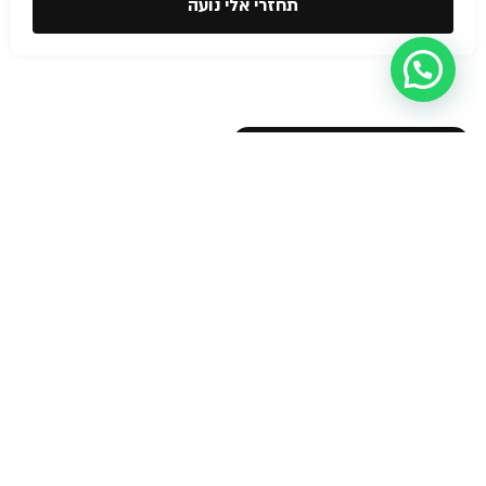
תחזרי אלי נועה
עזרה מישהו?
הצהרת נגישות
© NOA Fire
Safety &
בטיחות אש
תוכנית בטיחות אש
Business
Licenses 2026
יועץ בטיחות אש
אישור כיבוי אש לעסק
הדרכת כיבוי אש
תיק בקליק כבאות
מפת מילוט לעסק